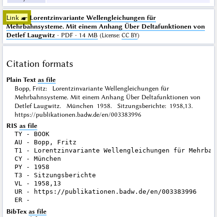
Link ☛
Lorentzinvariante Wellengleichungen für
Mehrbahnsysteme. Mit einem Anhang Über Deltafunktionen von
Detlef Laugwitz
· PDF · 14 MB
(
License
:
CC BY
)
Citation formats
Plain Text
as file
Bopp, Fritz: Lorentzinvariante Wellengleichungen für
Mehrbahnsysteme. Mit einem Anhang Über Deltafunktionen von
Detlef Laugwitz. München 1958. Sitzungsberichte: 1958,13.
https://publikationen.badw.de/en/003383996
RIS
as file
TY - BOOK

AU - Bopp, Fritz

T1 - Lorentzinvariante Wellengleichungen für Mehrbah
CY - München

PY - 1958

T3 - Sitzungsberichte

VL - 1958,13

UR - https://publikationen.badw.de/en/003383996

BibTex
as file