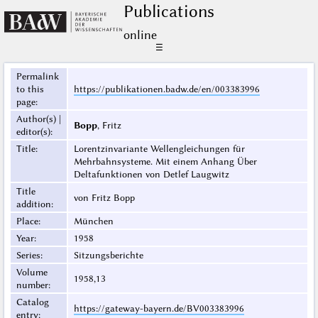
Publications
online
☰
Permalink
to this
https://publikationen.badw.de/en/003383996
page
:
Author(s) |
Bopp
, Fritz
editor(s)
:
Title
:
Lorentzinvariante Wellengleichungen für
Mehrbahnsysteme. Mit einem Anhang Über
Deltafunktionen von Detlef Laugwitz
Title
von Fritz Bopp
addition
:
Place
:
München
Year
:
1958
Series
:
Sitzungsberichte
Volume
1958,13
number
:
Catalog
https://gateway-bayern.de/BV003383996
entry
: