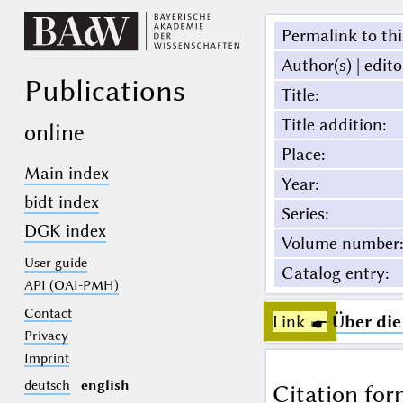
Permalink to thi
Author(s) | edito
Publications
Title
:
Title addition
:
online
Place
:
Main index
Year
:
bidt index
Series
:
DGK index
Volume number
:
User guide
Catalog entry
:
API (OAI-PMH)
Contact
Link ☛
Über die
Privacy
Imprint
deutsch
english
Citation for