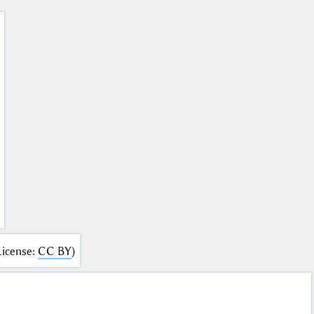
License
:
CC BY
)