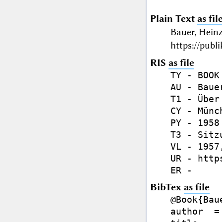
Plain Text
as fil
Bauer, Hein
https://publ
RIS
as file
TY - BOOK

AU - Bauer
T1 - Über
CY - Münch
PY - 1958

T3 - Sitz
VL - 1957,
UR - http
BibTex
as file
@Book{Baue
author  =