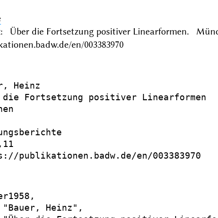
e
z: Über die Fortsetzung positiver Linearformen. Mün
ikationen.badw.de/en/003383970
, Heinz

 die Fortsetzung positiver Linearformen

en

ungsberichte

11

s://publikationen.badw.de/en/003383970

r1958,

 "Bauer, Heinz",
