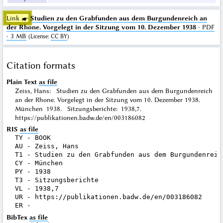
Link ☛
Studien zu den Grabfunden aus dem Burgundenreich an
der Rhone. Vorgelegt in der Sitzung vom 10. Dezember 1938
· PDF
· 3 MB
(
License
:
CC BY
)
Citation formats
Plain Text
as file
Zeiss, Hans: Studien zu den Grabfunden aus dem Burgundenreich
an der Rhone. Vorgelegt in der Sitzung vom 10. Dezember 1938.
München 1938. Sitzungsberichte: 1938,7.
https://publikationen.badw.de/en/003186082
RIS
as file
TY - BOOK

AU - Zeiss, Hans

T1 - Studien zu den Grabfunden aus dem Burgundenreic
CY - München

PY - 1938

T3 - Sitzungsberichte

VL - 1938,7

UR - https://publikationen.badw.de/en/003186082

BibTex
as file