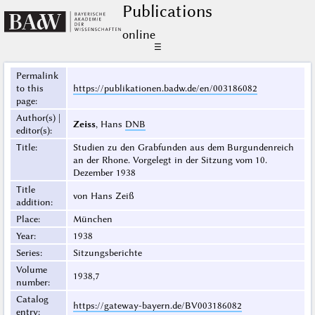
Publications
online
☰
Permalink
to this
https://publikationen.badw.de/en/003186082
page
:
Author(s) |
Zeiss
, Hans
DNB
editor(s)
:
Title
:
Studien zu den Grabfunden aus dem Burgundenreich
an der Rhone. Vorgelegt in der Sitzung vom 10.
Dezember 1938
Title
von Hans Zeiß
addition
:
Place
:
München
Year
:
1938
Series
:
Sitzungsberichte
Volume
1938,7
number
:
Catalog
https://gateway-bayern.de/BV003186082
entry
: