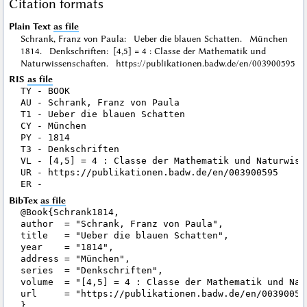
Citation formats
Plain Text
as file
Schrank, Franz von Paula: Ueber die blauen Schatten. München
1814. Denkschriften: [4,5] = 4 : Classe der Mathematik und
Naturwissenschaften. https://publikationen.badw.de/en/003900595
RIS
as file
TY - BOOK

AU - Schrank, Franz von Paula

T1 - Ueber die blauen Schatten

CY - München

PY - 1814

T3 - Denkschriften

VL - [4,5] = 4 : Classe der Mathematik und Naturwisse
UR - https://publikationen.badw.de/en/003900595

BibTex
as file
@Book{Schrank1814,

author  = "Schrank, Franz von Paula",

title   = "Ueber die blauen Schatten",

year    = "1814",

address = "München",

series  = "Denkschriften",

volume  = "[4,5] = 4 : Classe der Mathematik und Natu
url     = "https://publikationen.badw.de/en/003900595