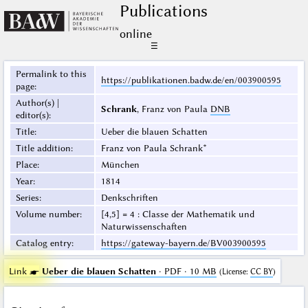
Publications
online
☰
Permalink to this
https://publikationen.badw.de/en/003900595
page
:
Author(s) |
Schrank
, Franz von Paula
DNB
editor(s)
:
Title
:
Ueber die blauen Schatten
Title addition
:
Franz von Paula Schrank*
Place
:
München
Year
:
1814
Series
:
Denkschriften
Volume number
:
[4,5] = 4 : Classe der Mathematik und
Naturwissenschaften
Catalog entry
:
https://gateway-bayern.de/BV003900595
Link ☛
Ueber die blauen Schatten
· PDF · 10 MB
(
License
:
CC BY
)