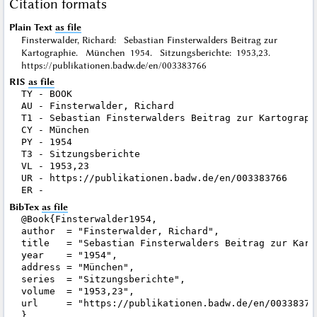
Citation formats
Plain Text
as file
Finsterwalder, Richard: Sebastian Finsterwalders Beitrag zur
Kartographie. München 1954. Sitzungsberichte: 1953,23.
https://publikationen.badw.de/en/003383766
RIS
as file
TY - BOOK

AU - Finsterwalder, Richard

T1 - Sebastian Finsterwalders Beitrag zur Kartographi
CY - München

PY - 1954

T3 - Sitzungsberichte

VL - 1953,23

UR - https://publikationen.badw.de/en/003383766

BibTex
as file
@Book{Finsterwalder1954,

author  = "Finsterwalder, Richard",

title   = "Sebastian Finsterwalders Beitrag zur Karto
year    = "1954",

address = "München",

series  = "Sitzungsberichte",

volume  = "1953,23",

url     = "https://publikationen.badw.de/en/003383766