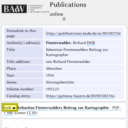
Publications
online
☰
Permalink to this
https://publikationen.badw.de/en/003383766
page
:
Author(s) | editor(s)
:
Finsterwalder
, Richard
DNB
Title
:
Sebastian Finsterwalders Beitrag zur
Kartographie
Title addition
:
von Richard Finsterwalder
Place
:
München
Year
:
1954
Series
:
Sitzungsberichte
Volume number
:
1953,23
Catalog entry
:
https://gateway-bayern.de/BV003383766
Link ☛
Sebastian Finsterwalders Beitrag zur Kartographie
· PDF ·
1 MB
(
License
:
CC BY
)