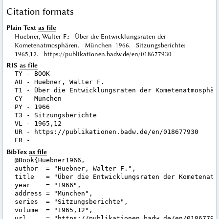
Citation formats
Plain Text
as file
Huebner, Walter F.: Über die Entwicklungsraten der
Kometenatmosphären. München 1966. Sitzungsberichte:
1965,12. https://publikationen.badw.de/en/018677930
RIS
as file
TY - BOOK

AU - Huebner, Walter F.

T1 - Über die Entwicklungsraten der Kometenatmosphäre
CY - München

PY - 1966

T3 - Sitzungsberichte

VL - 1965,12

UR - https://publikationen.badw.de/en/018677930

BibTex
as file
@Book{Huebner1966,

author  = "Huebner, Walter F.",

title   = "Über die Entwicklungsraten der Kometenatmo
year    = "1966",

address = "München",

series  = "Sitzungsberichte",

volume  = "1965,12",

url     = "https://publikationen.badw.de/en/018677930