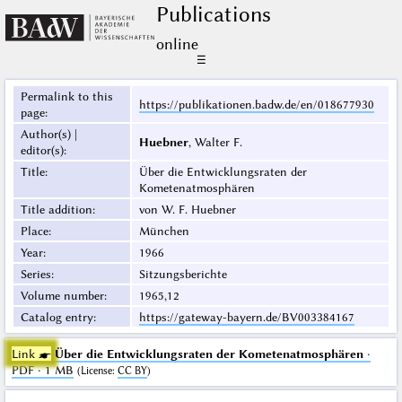
Publications
online
☰
Permalink to this
https://publikationen.badw.de/en/018677930
page
:
Author(s) |
Huebner
, Walter F.
editor(s)
:
Title
:
Über die Entwicklungsraten der
Kometenatmosphären
Title addition
:
von W. F. Huebner
Place
:
München
Year
:
1966
Series
:
Sitzungsberichte
Volume number
:
1965,12
Catalog entry
:
https://gateway-bayern.de/BV003384167
Link ☛
Über die Entwicklungsraten der Kometenatmosphären
·
PDF · 1 MB
(
License
:
CC BY
)