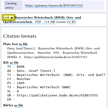
Catalog
https://gateway-bayern.de/BV010037553
entry
:
Link ☛
Bayerisches Wörterbuch. (BWB). Orts- und
Quellenverzeichnis
· PDF · 114 MB
(
License
:
CC BY
)
Citation formats
Plain Text
as file
Denz, Josef [Sonst.]: Bayerisches Wörterbuch. (BWB). Orts- und
Quellenverzeichnis. München 1995. Bayerisches Wörterbuch
(BWB): 0. https://publikationen.badw.de/en/010037553
RIS
as file
TY - BOOK

AU - Denz, Josef [Sonst.]

T1 - Bayerisches Wörterbuch. (BWB). Orts- und Quellen
CY - München

PY - 1995

T3 - Bayerisches Wörterbuch (BWB)

VL - 0

UR - https://publikationen.badw.de/en/010037553

BibTex
as file