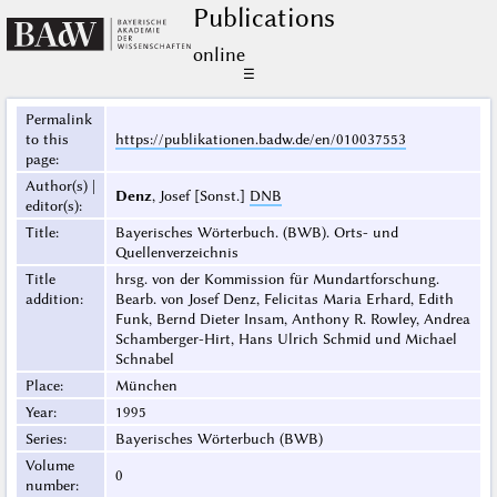
Publications
online
☰
Permalink
to this
https://publikationen.badw.de/en/010037553
page
:
Author(s) |
Denz
, Josef [Sonst.]
DNB
editor(s)
:
Title
:
Bayerisches Wörterbuch. (BWB). Orts- und
Quellenverzeichnis
Title
hrsg. von der Kommission für Mundartforschung.
addition
:
Bearb. von Josef Denz, Felicitas Maria Erhard, Edith
Funk, Bernd Dieter Insam, Anthony R. Rowley, Andrea
Schamberger-Hirt, Hans Ulrich Schmid und Michael
Schnabel
Place
:
München
Year
:
1995
Series
:
Bayerisches Wörterbuch (BWB)
Volume
0
number
: