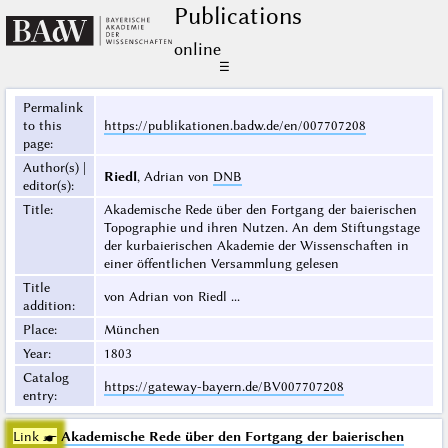
Publications
online
☰
Permalink
to this
https://publikationen.badw.de/en/007707208
page
:
Author(s) |
Riedl
, Adrian von
DNB
editor(s)
:
Title
:
Akademische Rede über den Fortgang der baierischen
Topographie und ihren Nutzen. An dem Stiftungstage
der kurbaierischen Akademie der Wissenschaften in
einer öffentlichen Versammlung gelesen
Title
von Adrian von Riedl ...
addition
:
Place
:
München
Year
:
1803
Catalog
https://gateway-bayern.de/BV007707208
entry
:
Link ☛
Akademische Rede über den Fortgang der baierischen