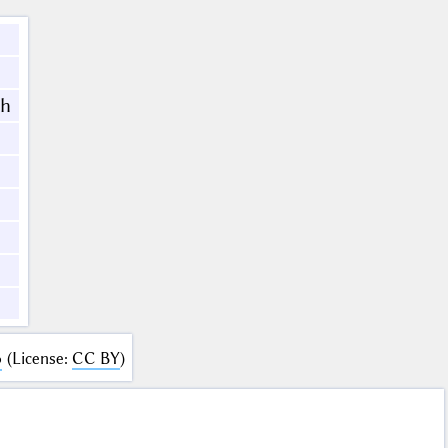
ch
B
(
License
:
CC BY
)