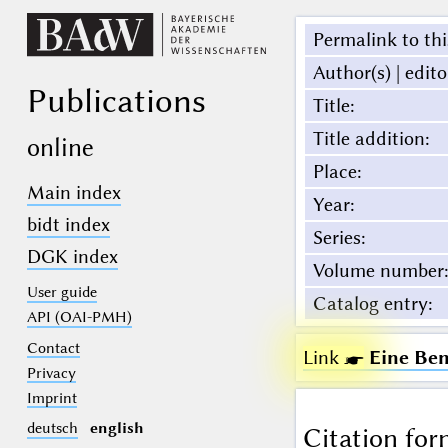
Permalink to thi
Author(s) | edito
Publications
Title
:
Title addition
:
online
Place
:
Main index
Year
:
bidt index
Series
:
DGK index
Volume number
:
User guide
Catalog entry
:
API (OAI-PMH)
Contact
Link ☛
Eine Be
Privacy
Imprint
deutsch
english
Citation for