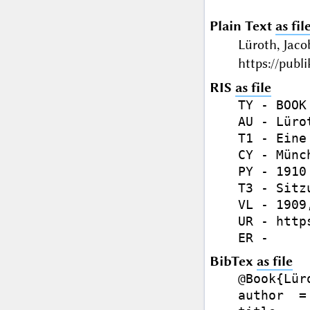
Plain Text
as fil
Lüroth, Jac
https://publ
RIS
as file
TY - BOOK

AU - Lüro
T1 - Eine
CY - Münch
PY - 1910

T3 - Sitz
VL - 1909,
UR - http
BibTex
as file
@Book{Lüro
author  =