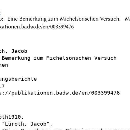
e
ob: Eine Bemerkung zum Michelsonschen Versuch. M
ikationen.badw.de/en/003399476
th, Jacob

 Bemerkung zum Michelsonschen Versuch

en

ungsberichte

7

s://publikationen.badw.de/en/003399476

th1910,

 "Lüroth, Jacob",
