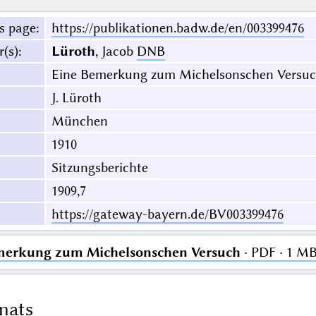
s page
:
https://publikationen.badw.de/en/003399476
r(s)
:
Lüroth
, Jacob
DNB
Eine Bemerkung zum Michelsonschen Versu
J. Lüroth
München
1910
Sitzungsberichte
1909,7
https://gateway-bayern.de/BV003399476
merkung zum Michelsonschen Versuch
· PDF · 1 M
mats