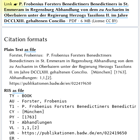
Link ☛
P. Frobenius Forsters Benedictiners Benedictiners in St.
Emmeram in Regensburg Abhandlung von dem zu Aschaeim in
Oberbaiern unter der Regierung Herzogs Tassilons II. im Jahre
DCCLXIII. gehaltenen Concilio
· PDF · 6 MB
(
License
:
CC BY
)
Citation formats
Plain Text
as file
Forster, Frobenius: P. Frobenius Forsters Benedictiners
Benedictiners in St. Emmeram in Regensburg Abhandlung von dem
zu Aschaeim in Oberbaiern unter der Regierung Herzogs Tassilons
II. im Jahre DCCLXIII. gehaltenen Concilio. [München] [1763].
Abhandlungen: 1,1,[2].
https://publikationen.badw.de/en/022419650
RIS
as file
TY - BOOK

AU - Forster, Frobenius

T1 - P. Frobenius Forsters Benedictiners Benedictine
CY - [München]

PY - [1763]

T3 - Abhandlungen

VL - 1,1,[2]

UR - https://publikationen.badw.de/en/022419650
