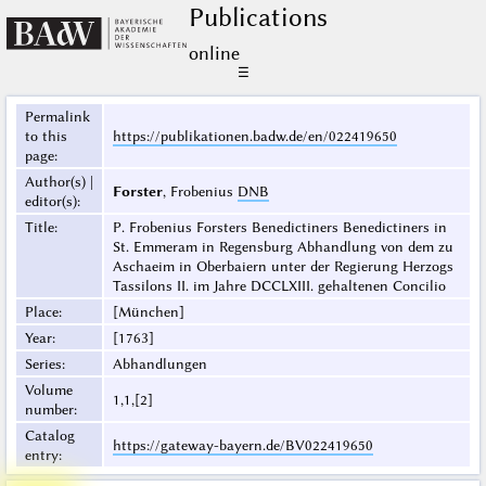
Publications
online
☰
Permalink
to this
https://publikationen.badw.de/en/022419650
page
:
Author(s) |
Forster
, Frobenius
DNB
editor(s)
:
Title
:
P. Frobenius Forsters Benedictiners Benedictiners in
St. Emmeram in Regensburg Abhandlung von dem zu
Aschaeim in Oberbaiern unter der Regierung Herzogs
Tassilons II. im Jahre DCCLXIII. gehaltenen Concilio
Place
:
[München]
Year
:
[1763]
Series
:
Abhandlungen
Volume
1,1,[2]
number
:
Catalog
https://gateway-bayern.de/BV022419650
entry
: