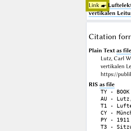
Link ☛
Luftelek
vertikalen Leit
Citation for
Plain Text
as fil
Lutz, Carl 
vertikalen 
https://publ
RIS
as file
TY - BOOK

AU - Lutz
T1 - Luft
CY - Münch
PY - 1911

T3 - Sitz