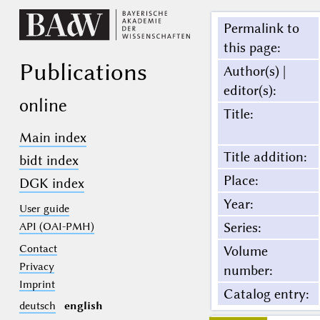
Permalink to
this page
:
Publications
Author(s) |
editor(s)
:
online
Title
:
Main index
Title addition
:
bidt index
Place
:
DGK index
Year
:
User guide
Series
:
API (OAI-PMH)
Contact
Volume
Privacy
number
:
Imprint
Catalog entry
:
deutsch
english