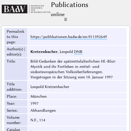
Publications
online
☰
Permalink
to this
https://publikationen.badw.de/en/011592649
page
:
Author(s) |
Kretzenbacher
, Leopold
DNB
editor(s)
:
Title
:
Bild-Gedanken der spätmittelalterlichen Hl.-Blut-
Mystik und ihr Fortleben in mittel- und
südosteuropäischen Volksüberlieferungen.
Vorgetragen in der Sitzung vom 10. Januar 1997
Title
Leopold Kretzenbacher
addition
:
Place
:
München
Year
:
1997
Series
:
Abhandlungen
Volume
N.F., 114
number
:
Catalog