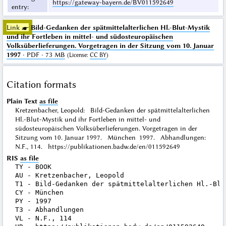
https://gateway-bayern.de/BV011592649
entry
:
Link ☛
Bild-Gedanken der spätmittelalterlichen Hl.-Blut-Mystik
und ihr Fortleben in mittel- und südosteuropäischen
Volksüberlieferungen. Vorgetragen in der Sitzung vom 10. Januar
1997
· PDF · 73 MB
(
License
:
CC BY
)
Citation formats
Plain Text
as file
Kretzenbacher, Leopold: Bild-Gedanken der spätmittelalterlichen
Hl.-Blut-Mystik und ihr Fortleben in mittel- und
südosteuropäischen Volksüberlieferungen. Vorgetragen in der
Sitzung vom 10. Januar 1997. München 1997. Abhandlungen:
N.F., 114. https://publikationen.badw.de/en/011592649
RIS
as file
TY - BOOK

AU - Kretzenbacher, Leopold

T1 - Bild-Gedanken der spätmittelalterlichen Hl.-Blu
CY - München

PY - 1997

T3 - Abhandlungen

VL - N.F., 114
