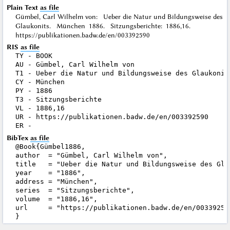
Plain Text
as file
Gümbel, Carl Wilhelm von: Ueber die Natur und Bildungsweise des
Glaukonits. München 1886. Sitzungsberichte: 1886,16.
https://publikationen.badw.de/en/003392590
RIS
as file
TY - BOOK

AU - Gümbel, Carl Wilhelm von

T1 - Ueber die Natur und Bildungsweise des Glaukonits
CY - München

PY - 1886

T3 - Sitzungsberichte

VL - 1886,16

UR - https://publikationen.badw.de/en/003392590

BibTex
as file
@Book{Gümbel1886,

author  = "Gümbel, Carl Wilhelm von",

title   = "Ueber die Natur und Bildungsweise des Glau
year    = "1886",

address = "München",

series  = "Sitzungsberichte",

volume  = "1886,16",

url     = "https://publikationen.badw.de/en/003392590