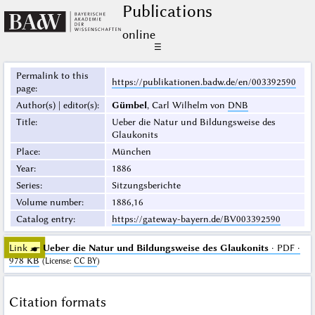
Publications
online
☰
Permalink to this
https://publikationen.badw.de/en/003392590
page
:
Author(s) | editor(s)
:
Gümbel
, Carl Wilhelm von
DNB
Title
:
Ueber die Natur und Bildungsweise des
Glaukonits
Place
:
München
Year
:
1886
Series
:
Sitzungsberichte
Volume number
:
1886,16
Catalog entry
:
https://gateway-bayern.de/BV003392590
Link ☛
Ueber die Natur und Bildungsweise des Glaukonits
· PDF ·
978 KB
(
License
:
CC BY
)
Citation formats