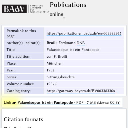
Publications
online
☰
Permalink to this
https://publikationen.badw.de/en/003383365
page
:
Author(s) | editor(s)
:
Broili
, Ferdinand
DNB
Title
:
Palaeoisopus ist ein Pantopode
Title addition
:
von F. Broili
Place
:
München
Year
:
1932
Series
:
Sitzungsberichte
Volume number
:
1932,6
Catalog entry
:
https://gateway-bayern.de/BV003383365
Link ☛
Palaeoisopus ist ein Pantopode
· PDF · 7 MB
(
License
:
CC BY
)
Citation formats