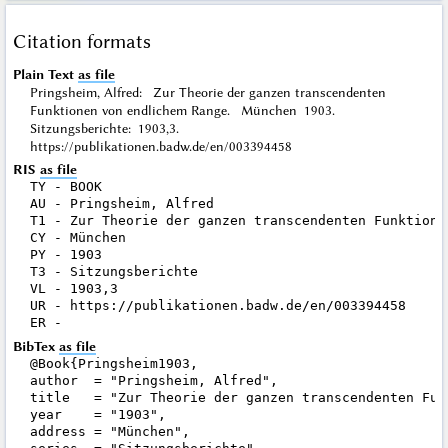
Citation formats
Plain Text
as file
Pringsheim, Alfred: Zur Theorie der ganzen transcendenten
Funktionen von endlichem Range. München 1903.
Sitzungsberichte: 1903,3.
https://publikationen.badw.de/en/003394458
RIS
as file
TY - BOOK

AU - Pringsheim, Alfred

T1 - Zur Theorie der ganzen transcendenten Funktionen
CY - München

PY - 1903

T3 - Sitzungsberichte

VL - 1903,3

UR - https://publikationen.badw.de/en/003394458

BibTex
as file
@Book{Pringsheim1903,

author  = "Pringsheim, Alfred",

title   = "Zur Theorie der ganzen transcendenten Fun
year    = "1903",

address = "München",
