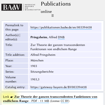
Publications
online
☰
Permalink to
https://publikationen.badw.de/en/003394458
this page
:
Author(s) |
Pringsheim
, Alfred
DNB
editor(s)
:
Title
:
Zur Theorie der ganzen transcendenten
Funktionen von endlichem Range
Title addition
:
Alfred Pringsheim
Place
:
München
Year
:
1903
Series
:
Sitzungsberichte
Volume
1903,3
number
:
Catalog entry
:
https://gateway-bayern.de/BV003394458
Link ☛
Zur Theorie der ganzen transcendenten Funktionen von
endlichem Range
· PDF · 11 MB
(
License
:
CC BY
)