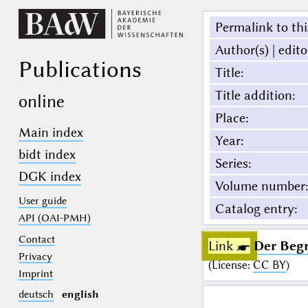
Permalink to thi
Author(s) | edito
Publications
Title
:
Title addition
:
online
Place
:
Main index
Year
:
bidt index
Series
:
DGK index
Volume number
:
User guide
Catalog entry
:
API (OAI-PMH)
Contact
Link ☛
Der Begr
Privacy
(
License
:
CC BY
)
Imprint
deutsch
english