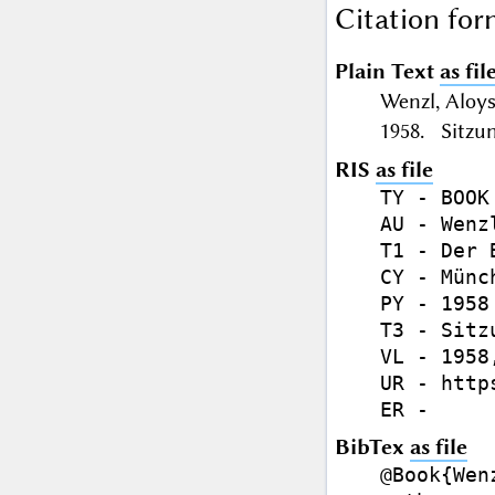
Citation for
Plain Text
as fil
Wenzl, Aloy
1958. Sitzun
RIS
as file
TY - BOOK

AU - Wenzl
T1 - Der 
CY - Münch
PY - 1958

T3 - Sitz
VL - 1958,
UR - http
BibTex
as file
@Book{Wenz