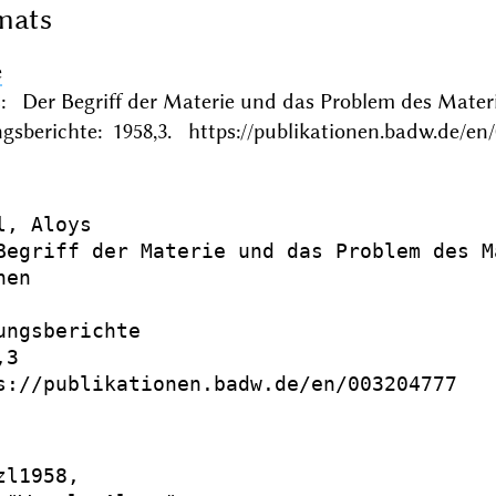
mats
e
s: Der Begriff der Materie und das Problem des Mat
gsberichte: 1958,3. https://publikationen.badw.de/en
, Aloys

Begriff der Materie und das Problem des M
en

ungsberichte

3

s://publikationen.badw.de/en/003204777

l1958,
