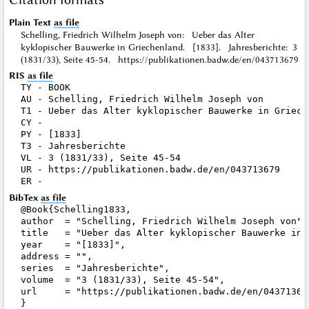
Plain Text
as file
Schelling, Friedrich Wilhelm Joseph von: Ueber das Alter
kyklopischer Bauwerke in Griechenland. [1833]. Jahresberichte: 3
(1831/33), Seite 45-54. https://publikationen.badw.de/en/043713679
RIS
as file
TY - BOOK

AU - Schelling, Friedrich Wilhelm Joseph von

T1 - Ueber das Alter kyklopischer Bauwerke in Grieche
CY - 

PY - [1833]

T3 - Jahresberichte

VL - 3 (1831/33), Seite 45-54

UR - https://publikationen.badw.de/en/043713679

BibTex
as file
@Book{Schelling1833,

author  = "Schelling, Friedrich Wilhelm Joseph von",

title   = "Ueber das Alter kyklopischer Bauwerke in G
year    = "[1833]",

address = "",

series  = "Jahresberichte",

volume  = "3 (1831/33), Seite 45-54",

url     = "https://publikationen.badw.de/en/043713679