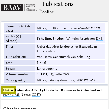
Publications
online
☰
Permalink to this
https://publikationen.badw.de/en/043713679
page
:
Author(s) |
Schelling
, Friedrich Wilhelm Joseph von
DNB
editor(s)
:
Title
:
Ueber das Alter kyklopischer Bauwerke in
Griechenland
Title addition
:
Von Herrn Geheimrath von Schelling
Year
:
[1833]
Series
:
Jahresberichte
Volume number
:
3 (1831/33), Seite 45-54
Catalog entry
:
https://gateway-bayern.de/BV043713679
Link ☛
Ueber das Alter kyklopischer Bauwerke in Griechenland
·
PDF · 8 MB
(
License
:
CC BY
)
Citation formats