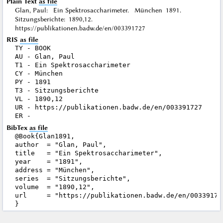
Plain Text
as file
Glan, Paul: Ein Spektrosaccharimeter. München 1891.
Sitzungsberichte: 1890,12.
https://publikationen.badw.de/en/003391727
RIS
as file
TY - BOOK

AU - Glan, Paul

T1 - Ein Spektrosaccharimeter

CY - München

PY - 1891

T3 - Sitzungsberichte

VL - 1890,12

UR - https://publikationen.badw.de/en/003391727

BibTex
as file
@Book{Glan1891,

author  = "Glan, Paul",

title   = "Ein Spektrosaccharimeter",

year    = "1891",

address = "München",

series  = "Sitzungsberichte",

volume  = "1890,12",

url     = "https://publikationen.badw.de/en/003391727