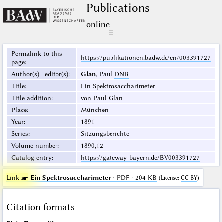
Publications
online
☰
Permalink to this
https://publikationen.badw.de/en/003391727
page
:
Author(s) | editor(s)
:
Glan
, Paul
DNB
Title
:
Ein Spektrosaccharimeter
Title addition
:
von Paul Glan
Place
:
München
Year
:
1891
Series
:
Sitzungsberichte
Volume number
:
1890,12
Catalog entry
:
https://gateway-bayern.de/BV003391727
Link ☛
Ein Spektrosaccharimeter
· PDF · 204 KB
(
License
:
CC BY
)
Citation formats