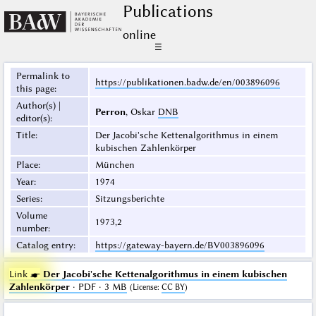
Publications
online
☰
Permalink to
https://publikationen.badw.de/en/003896096
this page
:
Author(s) |
Perron
, Oskar
DNB
editor(s)
:
Title
:
Der Jacobi'sche Kettenalgorithmus in einem
kubischen Zahlenkörper
Place
:
München
Year
:
1974
Series
:
Sitzungsberichte
Volume
1973,2
number
:
Catalog entry
:
https://gateway-bayern.de/BV003896096
Link ☛
Der Jacobi'sche Kettenalgorithmus in einem kubischen
Zahlenkörper
· PDF · 3 MB
(
License
:
CC BY
)