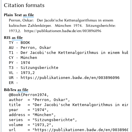
Citation formats
Plain Text
as file
Perron, Oskar: Der Jacobi'sche Kettenalgorithmus in einem
kubischen Zahlenkörper. München 1974. Sitzungsberichte:
1973,2. https://publikationen.badw.de/en/003896096
RIS
as file
TY - BOOK

AU - Perron, Oskar

T1 - Der Jacobi'sche Kettenalgorithmus in einem kubis
CY - München

PY - 1974

T3 - Sitzungsberichte

VL - 1973,2

UR - https://publikationen.badw.de/en/003896096

BibTex
as file
@Book{Perron1974,

author  = "Perron, Oskar",

title   = "Der Jacobi'sche Kettenalgorithmus in eine
year    = "1974",

address = "München",

series  = "Sitzungsberichte",

volume  = "1973,2",

url     = "https://publikationen.badw.de/en/003896096