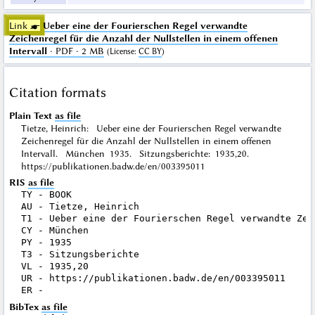
Link ☛
Ueber eine der Fourierschen Regel verwandte
Zeichenregel für die Anzahl der Nullstellen in einem offenen
Intervall
· PDF · 2 MB
(
License
:
CC BY
)
Citation formats
Plain Text
as file
Tietze, Heinrich: Ueber eine der Fourierschen Regel verwandte
Zeichenregel für die Anzahl der Nullstellen in einem offenen
Intervall. München 1935. Sitzungsberichte: 1935,20.
https://publikationen.badw.de/en/003395011
RIS
as file
TY - BOOK

AU - Tietze, Heinrich

T1 - Ueber eine der Fourierschen Regel verwandte Zei
CY - München

PY - 1935

T3 - Sitzungsberichte

VL - 1935,20

UR - https://publikationen.badw.de/en/003395011

BibTex
as file