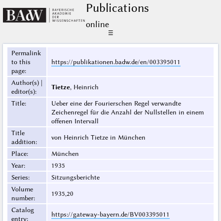
Publications
online
☰
Permalink
to this
https://publikationen.badw.de/en/003395011
page
:
Author(s) |
Tietze
, Heinrich
editor(s)
:
Title
:
Ueber eine der Fourierschen Regel verwandte
Zeichenregel für die Anzahl der Nullstellen in einem
offenen Intervall
Title
von Heinrich Tietze in München
addition
:
Place
:
München
Year
:
1935
Series
:
Sitzungsberichte
Volume
1935,20
number
:
Catalog
https://gateway-bayern.de/BV003395011
entry
: