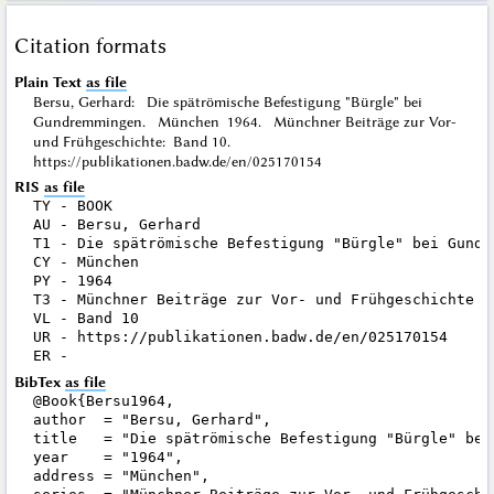
Citation formats
Plain Text
as file
Bersu, Gerhard: Die spätrömische Befestigung "Bürgle" bei
Gundremmingen. München 1964. Münchner Beiträge zur Vor-
und Frühgeschichte: Band 10.
https://publikationen.badw.de/en/025170154
RIS
as file
TY - BOOK

AU - Bersu, Gerhard

T1 - Die spätrömische Befestigung "Bürgle" bei Gundre
CY - München

PY - 1964

T3 - Münchner Beiträge zur Vor- und Frühgeschichte

VL - Band 10

UR - https://publikationen.badw.de/en/025170154

BibTex
as file
@Book{Bersu1964,

author  = "Bersu, Gerhard",

title   = "Die spätrömische Befestigung "Bürgle" bei 
year    = "1964",

address = "München",
