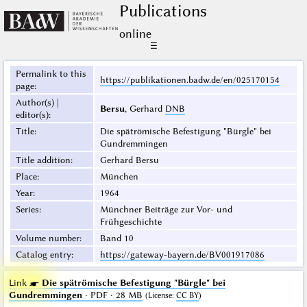
Publications
online
☰
Permalink to this
https://publikationen.badw.de/en/025170154
page
:
Author(s) |
Bersu
, Gerhard
DNB
editor(s)
:
Title
:
Die spätrömische Befestigung "Bürgle" bei
Gundremmingen
Title addition
:
Gerhard Bersu
Place
:
München
Year
:
1964
Series
:
Münchner Beiträge zur Vor- und
Frühgeschichte
Volume number
:
Band 10
Catalog entry
:
https://gateway-bayern.de/BV001917086
Link ☛
Die spätrömische Befestigung "Bürgle" bei
Gundremmingen
· PDF · 28 MB
(
License
:
CC BY
)