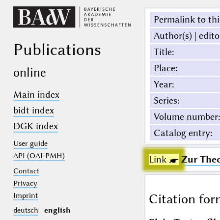
Permalink to thi
Author(s) | edito
Publications
Title
:
Place
:
online
Year
:
Main index
Series
:
bidt index
Volume number
:
DGK index
Catalog entry
:
User guide
API (OAI-PMH)
Link ☛
Zur Theo
Contact
Privacy
Imprint
Citation for
deutsch
english