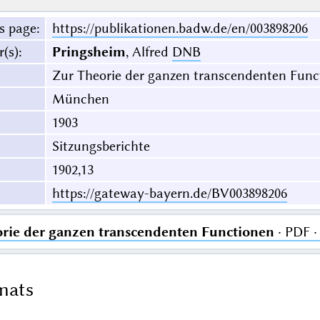
s page
:
https://publikationen.badw.de/en/003898206
r(s)
:
Pringsheim
, Alfred
DNB
Zur Theorie der ganzen transcendenten Func
München
1903
Sitzungsberichte
1902,13
https://gateway-bayern.de/BV003898206
rie der ganzen transcendenten Functionen
· PDF ·
mats