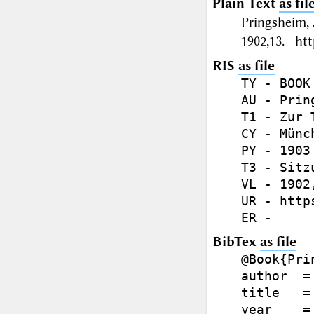
Plain Text
as fil
Pringsheim,
1902,13. htt
RIS
as file
TY - BOOK

AU - Prin
T1 - Zur 
CY - Münch
PY - 1903

T3 - Sitz
VL - 1902,
UR - http
BibTex
as file
@Book{Pri
author  =
title   =
year    = 