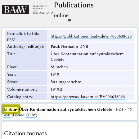
Publications
online
☰
Permalink to this
https://publikationen.badw.de/en/005638025
page
:
Author(s) | editor(s)
:
Paul
, Hermann
DNB
Title
:
Über Kontamination auf syntaktischem
Gebiete
Place
:
München
Year
:
1919
Series
:
Sitzungsberichte
Volume number
:
1919,2
Catalog entry
:
https://gateway-bayern.de/BV005638025
Link ☛
Über Kontamination auf syntaktischem Gebiete
· PDF · 45
MB
(
License
:
CC BY
)
Citation formats