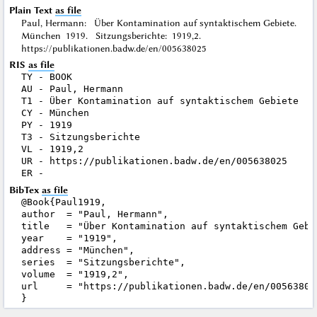
Plain Text
as file
Paul, Hermann: Über Kontamination auf syntaktischem Gebiete.
München 1919. Sitzungsberichte: 1919,2.
https://publikationen.badw.de/en/005638025
RIS
as file
TY - BOOK

AU - Paul, Hermann

T1 - Über Kontamination auf syntaktischem Gebiete

CY - München

PY - 1919

T3 - Sitzungsberichte

VL - 1919,2

UR - https://publikationen.badw.de/en/005638025

BibTex
as file
@Book{Paul1919,

author  = "Paul, Hermann",

title   = "Über Kontamination auf syntaktischem Gebie
year    = "1919",

address = "München",

series  = "Sitzungsberichte",

volume  = "1919,2",

url     = "https://publikationen.badw.de/en/005638025