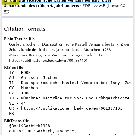
Link ☛
Das spätrömische Kastell Vemania bei Isny. Zwei
Schatzfunde des frühen 4. Jahrhunderts
· PDF · 22 MB
(
License
:
CC
BY
)
Citation formats
Plain Text
as file
Garbsch, Jochen: Das spätrömische Kastell Vemania bei Isny. Zwei
Schatzfunde des frühen 4. Jahrhunderts. München 1988.
Münchner Beiträge zur Vor- und Frühgeschichte: 44.
https://publikationen.badw.de/en/001337101
RIS
as file
TY - BOOK

AU - Garbsch, Jochen

T1 - Das spätrömische Kastell Vemania bei Isny. Zwei
CY - München

PY - 1988

T3 - Münchner Beiträge zur Vor- und Frühgeschichte

VL - 44

UR - https://publikationen.badw.de/en/001337101

BibTex
as file
@Book{Garbsch1988,

author  = "Garbsch, Jochen",
