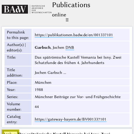
Publications
online
☰
Permalink
https://publikationen.badw.de/en/001337101
to this page
:
Author(s) |
Garbsch
, Jochen
DNB
editor(s)
:
Title
:
Das spätrömische Kastell Vemania bei Isny. Zwei
Schatzfunde des frühen 4. Jahrhunderts
Title
Jochen Garbsch ...
addition
:
Place
:
München
Year
:
1988
Series
:
Münchner Beiträge zur Vor- und Frühgeschichte
Volume
44
number
:
Catalog
https://gateway-bayern.de/BV001337101
entry
: