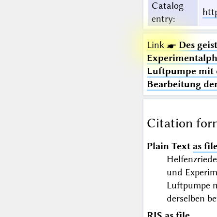
Catalog
htt
entry
:
Link ☛
Des geis
Experimentalphy
Luftpumpe mit 
Bearbeitung der
Citation for
Plain Text
as fil
Helfenzriede
und Experim
Luftpumpe m
derselben b
RIS
as file