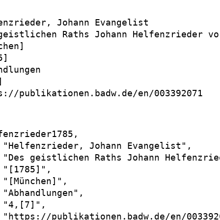
enzrieder, Johann Evangelist

geistlichen Raths Johann Helfenzrieder vo
hen]

]

dlungen



s://publikationen.badw.de/en/003392071

fenzrieder1785,

 "Helfenzrieder, Johann Evangelist",

 "Des geistlichen Raths Johann Helfenzrie
 "[1785]",

 "[München]",

 "Abhandlungen",

 "4,[7]",

 "https://publikationen.badw.de/en/0033920