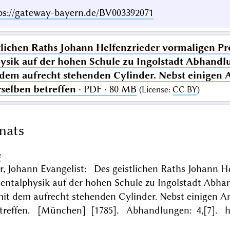
ps://gateway-bayern.de/BV003392071
tlichen Raths Johann Helfenzrieder vormaligen P
sik auf der hohen Schule zu Ingolstadt Abhandl
dem aufrecht stehenden Cylinder. Nebst einige
selben betreffen
· PDF · 80 MB
(
License
:
CC BY
)
mats
e
r, Johann Evangelist: Des geistlichen Raths Johann H
entalphysik auf der hohen Schule zu Ingolstadt Abha
it dem aufrecht stehenden Cylinder. Nebst einigen 
etreffen. [München] [1785]. Abhandlungen: 4,[7]. ht