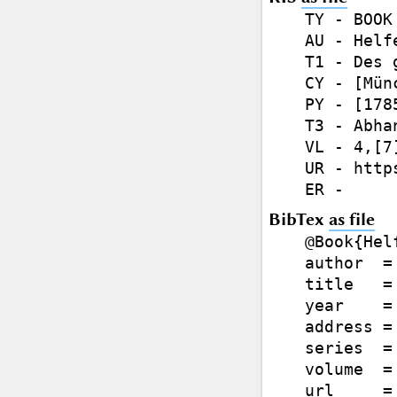
TY - BOOK

AU - Helf
T1 - Des 
CY - [Münc
PY - [1785
T3 - Abhan
VL - 4,[7]
UR - http
BibTex
as file
@Book{Hel
author  =
title   =
year    =
address =
series  =
volume  =
url     =