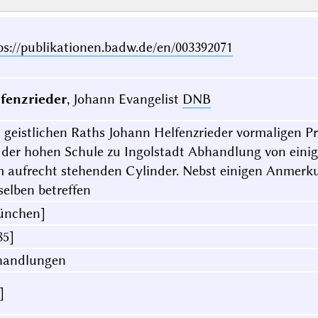
ps://publikationen.badw.de/en/003392071
fenzrieder
, Johann Evangelist
DNB
 geistlichen Raths Johann Helfenzrieder vormaligen 
 der hohen Schule zu Ingolstadt Abhandlung von eini
 aufrecht stehenden Cylinder. Nebst einigen Anmerk
selben betreffen
ünchen]
85]
handlungen
]