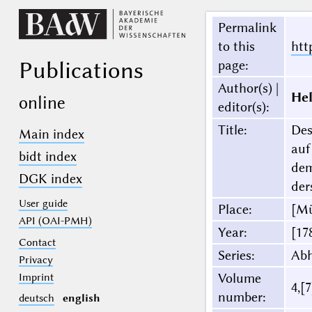
Permalink
to this
htt
Publications
page
:
Author(s) |
Hel
online
editor(s)
:
Title
:
Des
Main index
auf
bidt index
dem
DGK index
der
User guide
Place
:
[M
API (OAI-PMH)
Year
:
[17
Contact
Series
:
Ab
Privacy
Volume
Imprint
4,[7
number
:
deutsch
english