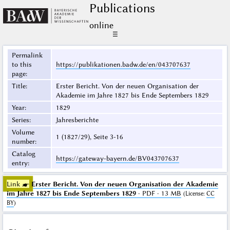
Publications
online
☰
Permalink
to this
https://publikationen.badw.de/en/043707637
page
:
Title
:
Erster Bericht. Von der neuen Organisation der
Akademie im Jahre 1827 bis Ende Septembers 1829
Year
:
1829
Series
:
Jahresberichte
Volume
1 (1827/29), Seite 3-16
number
:
Catalog
https://gateway-bayern.de/BV043707637
entry
:
Link ☛
Erster Bericht. Von der neuen Organisation der Akademie
im Jahre 1827 bis Ende Septembers 1829
· PDF · 13 MB
(
License
:
CC
BY
)