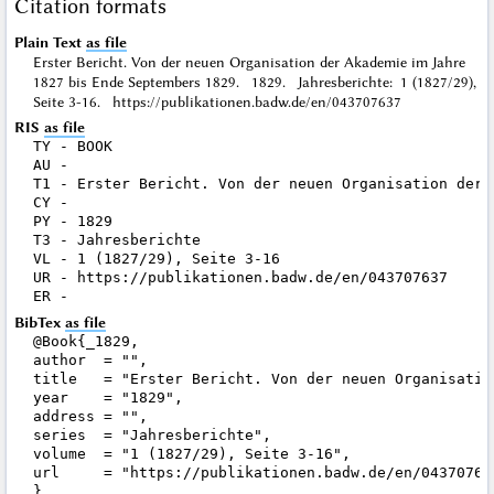
Citation formats
Plain Text
as file
Erster Bericht. Von der neuen Organisation der Akademie im Jahre
1827 bis Ende Septembers 1829. 1829. Jahresberichte: 1 (1827/29),
Seite 3-16. https://publikationen.badw.de/en/043707637
RIS
as file
TY - BOOK

AU - 

T1 - Erster Bericht. Von der neuen Organisation der 
CY - 

PY - 1829

T3 - Jahresberichte

VL - 1 (1827/29), Seite 3-16

UR - https://publikationen.badw.de/en/043707637

BibTex
as file
@Book{_1829,

author  = "",

title   = "Erster Bericht. Von der neuen Organisatio
year    = "1829",

address = "",

series  = "Jahresberichte",

volume  = "1 (1827/29), Seite 3-16",

url     = "https://publikationen.badw.de/en/043707637