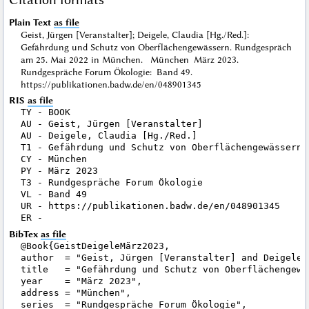
Plain Text
as file
Geist, Jürgen [Veranstalter]; Deigele, Claudia [Hg./Red.]:
Gefährdung und Schutz von Oberflächengewässern. Rundgespräch
am 25. Mai 2022 in München. München März 2023.
Rundgespräche Forum Ökologie: Band 49.
https://publikationen.badw.de/en/048901345
RIS
as file
TY - BOOK

AU - Geist, Jürgen [Veranstalter]

AU - Deigele, Claudia [Hg./Red.]

T1 - Gefährdung und Schutz von Oberflächengewässern.
CY - München

PY - März 2023

T3 - Rundgespräche Forum Ökologie

VL - Band 49

UR - https://publikationen.badw.de/en/048901345

BibTex
as file
@Book{GeistDeigeleMärz2023,

author  = "Geist, Jürgen [Veranstalter] and Deigele, 
title   = "Gefährdung und Schutz von Oberflächengewä
year    = "März 2023",

address = "München",

series  = "Rundgespräche Forum Ökologie",
