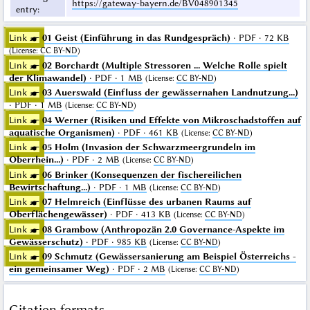
https://gateway-bayern.de/BV048901345
entry
:
Link ☛
01 Geist (Einführung in das Rundgespräch)
· PDF · 72 KB
(
License
:
CC BY-ND
)
Link ☛
02 Borchardt (Multiple Stressoren ... Welche Rolle spielt
der Klimawandel)
· PDF · 1 MB
(
License
:
CC BY-ND
)
Link ☛
03 Auerswald (Einfluss der gewässernahen Landnutzung...)
· PDF · 1 MB
(
License
:
CC BY-ND
)
Link ☛
04 Werner (Risiken und Effekte von Mikroschadstoffen auf
aquatische Organismen)
· PDF · 461 KB
(
License
:
CC BY-ND
)
Link ☛
05 Holm (Invasion der Schwarzmeergrundeln im
Oberrhein...)
· PDF · 2 MB
(
License
:
CC BY-ND
)
Link ☛
06 Brinker (Konsequenzen der fischereilichen
Bewirtschaftung...)
· PDF · 1 MB
(
License
:
CC BY-ND
)
Link ☛
07 Helmreich (Einflüsse des urbanen Raums auf
Oberflächengewässer)
· PDF · 413 KB
(
License
:
CC BY-ND
)
Link ☛
08 Grambow (Anthropozän 2.0 Governance-Aspekte im
Gewässerschutz)
· PDF · 985 KB
(
License
:
CC BY-ND
)
Link ☛
09 Schmutz (Gewässersanierung am Beispiel Österreichs -
ein gemeinsamer Weg)
· PDF · 2 MB
(
License
:
CC BY-ND
)
Citation formats