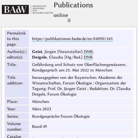
Publications
online
☰
Permalink
to this
https://publikationen.badw.de/en/048901345
page
:
Author(s) |
Geist
, Jürgen [Veranstalter]
DNB
;
editor(s)
:
Deigele
, Claudia [Hg./Red.]
DNB
Title
:
Gefährdung und Schutz von Oberflächengewässern.
Rundgespräch am 25. Mai 2022 in München
Title
herausgegeben von der Bayerischen Akademie der
addition
:
Wissenschaften, Forum Ökologie ; Organisation der
Tagung: Prof. Dr. Jürgen Geist ; Redaktion: Dr. Claudia
Deigele, Forum Ökologie
Place
:
München
Year
:
März 2023
Series
:
Rundgespräche Forum Ökologie
Volume
Band 49
number
:
Catalog