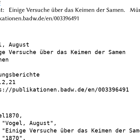
e
st: Einige Versuche über das Keimen der Samen. Mün
ikationen.badw.de/en/003396491
l, August

ge Versuche über das Keimen der Samen

en

ungsberichte

2,21

s://publikationen.badw.de/en/003396491

l1870,

 "Vogel, August",

 "Einige Versuche über das Keimen der Same
"1870",
