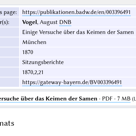
s page
:
https://publikationen.badw.de/en/003396491
r(s)
:
Vogel
, August
DNB
Einige Versuche über das Keimen der Samen
München
1870
Sitzungsberichte
1870,2,21
https://gateway-bayern.de/BV003396491
ersuche über das Keimen der Samen
· PDF · 7 MB
(
L
mats