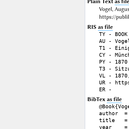
Plain Text
as fil
Vogel, Augu
https://publ
RIS
as file
TY - BOOK

AU - Voge
T1 - Eini
CY - Münch
PY - 1870

T3 - Sitz
VL - 1870,
UR - http
BibTex
as file
@Book{Voge
author  =
title   =
year    = 