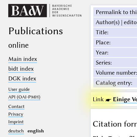
Permalink to thi
Author(s) | edito
Publications
Title
:
Place
:
online
Year
:
Main index
Series
:
bidt index
Volume number
:
DGK index
Catalog entry
:
User guide
API (OAI-PMH)
Link ☛
Einige V
Contact
Privacy
Imprint
Citation for
deutsch
english