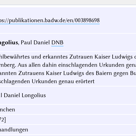
ps://publikationen.badw.de/en/003898698
golius
, Paul Daniel
DNB
lbewährtes und erkanntes Zutrauen Kaiser Ludwigs de
nberg. Aus allen dahin einschlagenden Urkunden gena
annten Zutrauens Kaiser Ludwigs des Baiern gegen Bur
schlagenden Urkunden genau erörtert
l Daniel Longolius
nchen
72]
handlungen