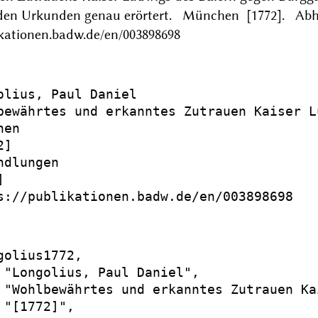
den Urkunden genau erörtert. München [1772]. Ab
ikationen.badw.de/en/003898698
olius, Paul Daniel

bewährtes und erkanntes Zutrauen Kaiser L
en

]

dlungen



s://publikationen.badw.de/en/003898698

golius1772,

 "Longolius, Paul Daniel",

 "Wohlbewährtes und erkanntes Zutrauen Ka
 "[1772]",
