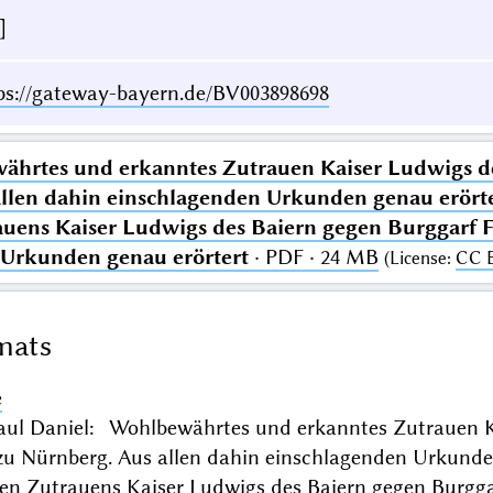
]
ps://gateway-bayern.de/BV003898698
hrtes und erkanntes Zutrauen Kaiser Ludwigs de
llen dahin einschlagenden Urkunden genau erört
uens Kaiser Ludwigs des Baiern gegen Burggarf F
 Urkunden genau erörtert
· PDF · 24 MB
(
License
:
CC 
mats
e
Paul Daniel: Wohlbewährtes und erkanntes Zutrauen K
 zu Nürnberg. Aus allen dahin einschlagenden Urkunde
en Zutrauens Kaiser Ludwigs des Baiern gegen Burggar