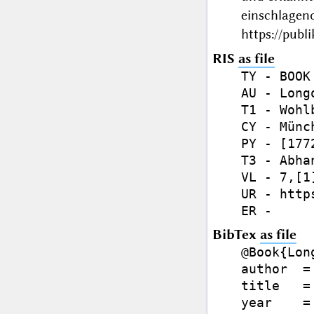
einschlagen
https://publ
RIS
as file
TY - BOOK

AU - Long
T1 - Wohl
CY - Münch
PY - [1772
T3 - Abhan
VL - 7,[1]
UR - http
BibTex
as file
@Book{Lon
author  =
title   =
year    =