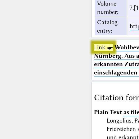
Volume
7,[1
number
:
Catalog
htt
entry
:
Link ☛
Wohlbewä
Nürnberg. Aus a
erkannten Zutra
einschlagenden
Citation for
Plain Text
as fil
Longolius, 
Fridreichen
und erkannt