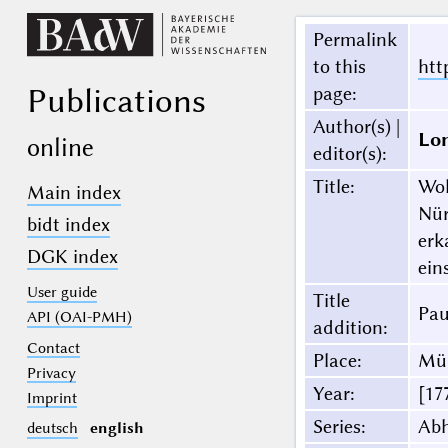
Permalink
to this
htt
Publications
page
:
Author(s) |
Lon
online
editor(s)
:
Title
:
Woh
Main index
Nür
bidt index
erk
DGK index
ein
User guide
Title
Pau
API (OAI-PMH)
addition
:
Contact
Place
:
Mü
Privacy
Year
:
[17
Imprint
Series
:
Ab
deutsch
english