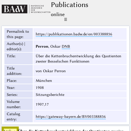
Publications
online
☰
Permalink to
https://publikationen.badw.de/en/003388856
this page
:
Author(s) |
Perron
, Oskar
DNB
editor(s)
:
Title
:
Über die Kettenbruchentwicklung des Quotienten
zweier Besselschen Funktionen
Title
von Oskar Perron
addition
:
Place
:
München
Year
:
1908
Series
:
Sitzungsberichte
Volume
1907,17
number
:
Catalog
https://gateway-bayern.de/BV003388856
entry
: