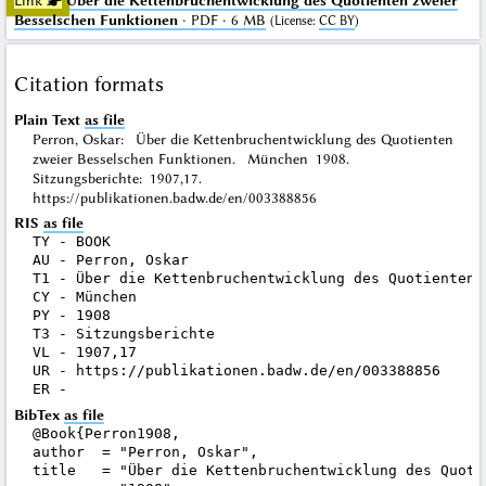
Link ☛
Über die Kettenbruchentwicklung des Quotienten zweier
Besselschen Funktionen
· PDF · 6 MB
(
License
:
CC BY
)
Citation formats
Plain Text
as file
Perron, Oskar: Über die Kettenbruchentwicklung des Quotienten
zweier Besselschen Funktionen. München 1908.
Sitzungsberichte: 1907,17.
https://publikationen.badw.de/en/003388856
RIS
as file
TY - BOOK

AU - Perron, Oskar

T1 - Über die Kettenbruchentwicklung des Quotienten 
CY - München

PY - 1908

T3 - Sitzungsberichte

VL - 1907,17

UR - https://publikationen.badw.de/en/003388856

BibTex
as file
@Book{Perron1908,

author  = "Perron, Oskar",

title   = "Über die Kettenbruchentwicklung des Quoti