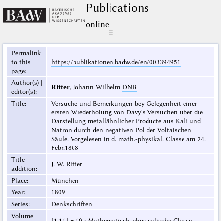
Publications
online
☰
Permalink
to this
https://publikationen.badw.de/en/003394951
page
:
Author(s) |
Ritter
, Johann Wilhelm
DNB
editor(s)
:
Title
:
Versuche und Bemerkungen bey Gelegenheit einer
ersten Wiederholung von Davy's Versuchen über die
Darstellung metallähnlicher Producte aus Kali und
Natron durch den negativen Pol der Voltaischen
Säule. Vorgelesen in d. math.-physikal. Classe am 24.
Febr.1808
Title
J. W. Ritter
addition
:
Place
:
München
Year
:
1809
Series
:
Denkschriften
Volume
[1,11] = 10 : Mathematisch-physicalische Classe