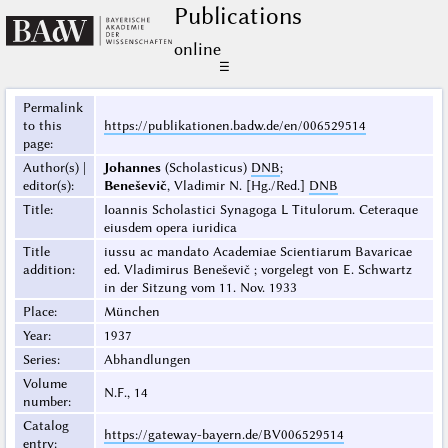
Publications
online
☰
Permalink
to this
https://publikationen.badw.de/en/006529514
page
:
Author(s) |
Johannes
(Scholasticus)
DNB
;
editor(s)
:
Beneševič
, Vladimir N. [Hg./Red.]
DNB
Title
:
Ioannis Scholastici Synagoga L Titulorum. Ceteraque
eiusdem opera iuridica
Title
iussu ac mandato Academiae Scientiarum Bavaricae
addition
:
ed. Vladimirus Beneševič ; vorgelegt von E. Schwartz
in der Sitzung vom 11. Nov. 1933
Place
:
München
Year
:
1937
Series
:
Abhandlungen
Volume
N.F., 14
number
:
Catalog
https://gateway-bayern.de/BV006529514
entry
: