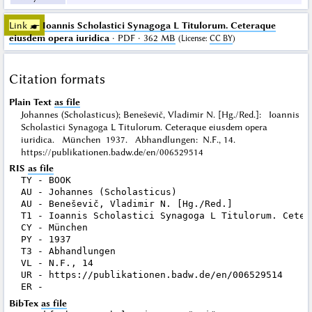
Link ☛
Ioannis Scholastici Synagoga L Titulorum. Ceteraque
eiusdem opera iuridica
· PDF · 362 MB
(
License
:
CC BY
)
Citation formats
Plain Text
as file
Johannes (Scholasticus); Beneševič, Vladimir N. [Hg./Red.]: Ioannis
Scholastici Synagoga L Titulorum. Ceteraque eiusdem opera
iuridica. München 1937. Abhandlungen: N.F., 14.
https://publikationen.badw.de/en/006529514
RIS
as file
TY - BOOK

AU - Johannes (Scholasticus)

AU - Beneševič, Vladimir N. [Hg./Red.]

T1 - Ioannis Scholastici Synagoga L Titulorum. Ceter
CY - München

PY - 1937

T3 - Abhandlungen

VL - N.F., 14

UR - https://publikationen.badw.de/en/006529514

BibTex
as file