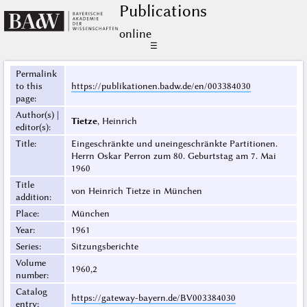
Publications
online
☰
Permalink
to this
https://publikationen.badw.de/en/003384030
page
:
Author(s) |
Tietze
, Heinrich
editor(s)
:
Title
:
Eingeschränkte und uneingeschränkte Partitionen.
Herrn Oskar Perron zum 80. Geburtstag am 7. Mai
1960
Title
von Heinrich Tietze in München
addition
:
Place
:
München
Year
:
1961
Series
:
Sitzungsberichte
Volume
1960,2
number
:
Catalog
https://gateway-bayern.de/BV003384030
entry
: