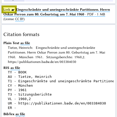
Link ☛
Eingeschränkte und uneingeschränkte Partitionen. Herrn
Oskar Perron zum 80. Geburtstag am 7. Mai 1960
· PDF · 1 MB
(
License
:
CC BY
)
Citation formats
Plain Text
as file
Tietze, Heinrich: Eingeschränkte und uneingeschränkte
Partitionen. Herrn Oskar Perron zum 80. Geburtstag am 7. Mai
1960. München 1961. Sitzungsberichte: 1960,2.
https://publikationen.badw.de/en/003384030
RIS
as file
TY - BOOK

AU - Tietze, Heinrich

T1 - Eingeschränkte und uneingeschränkte Partitionen
CY - München

PY - 1961

T3 - Sitzungsberichte

VL - 1960,2

UR - https://publikationen.badw.de/en/003384030

BibTex
as file