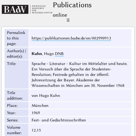
Publications
online
☰
Permalink
to this
https://publikationen.badw.de/en/002990913
page
:
Author(s) |
Kuhn
, Hugo
DNB
editor(s)
:
Title
:
Sprache - Literatur - Kultur im Mittelalter und heute.
Ein Versuch über die Sprache der Studenten-
Revolution; Festrede gehalten in der öffentl.
Jahressitzung der Bayer. Akademie der
Wissenschaften in München am 30. November 1968
Title
von Hugo Kuhn
addition
:
Place
:
München
Year
:
1969
Series
:
Fest- und Gedächtnisschriften
Volume
12,15
number
: