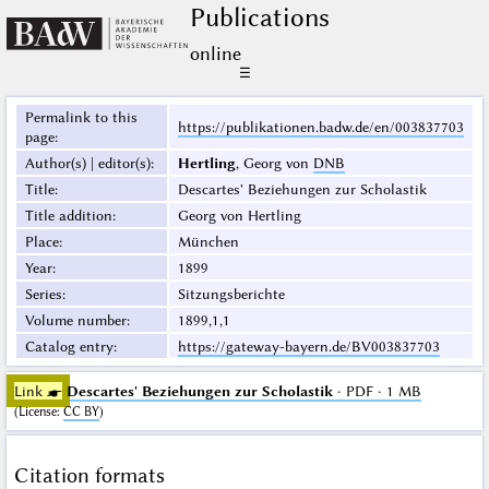
Publications
online
☰
Permalink to this
https://publikationen.badw.de/en/003837703
page
:
Author(s) | editor(s)
:
Hertling
, Georg von
DNB
Title
:
Descartes' Beziehungen zur Scholastik
Title addition
:
Georg von Hertling
Place
:
München
Year
:
1899
Series
:
Sitzungsberichte
Volume number
:
1899,1,1
Catalog entry
:
https://gateway-bayern.de/BV003837703
Link ☛
Descartes' Beziehungen zur Scholastik
· PDF · 1 MB
(
License
:
CC BY
)
Citation formats