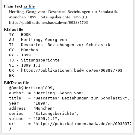
Plain Text
as file
Hertling, Georg von: Descartes' Beziehungen zur Scholastik.
München 1899. Sitzungsberichte: 1899,1,1.
https://publikationen.badw.de/en/003837703
RIS
as file
TY - BOOK

AU - Hertling, Georg von

T1 - Descartes' Beziehungen zur Scholastik

CY - München

PY - 1899

T3 - Sitzungsberichte

VL - 1899,1,1

UR - https://publikationen.badw.de/en/003837703

BibTex
as file
@Book{Hertling1899,

author  = "Hertling, Georg von",

title   = "Descartes' Beziehungen zur Scholastik",

year    = "1899",

address = "München",

series  = "Sitzungsberichte",

volume  = "1899,1,1",

url     = "https://publikationen.badw.de/en/003837703