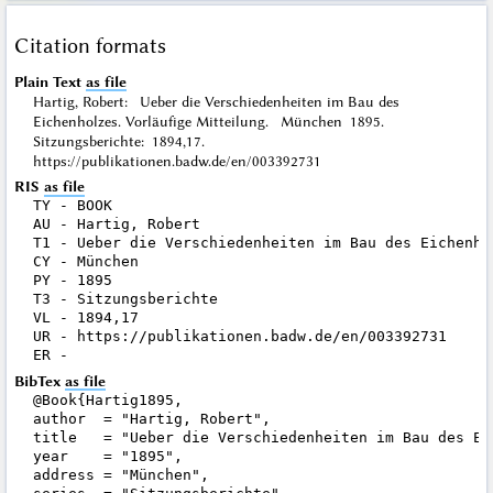
Citation formats
Plain Text
as file
Hartig, Robert: Ueber die Verschiedenheiten im Bau des
Eichenholzes. Vorläufige Mitteilung. München 1895.
Sitzungsberichte: 1894,17.
https://publikationen.badw.de/en/003392731
RIS
as file
TY - BOOK

AU - Hartig, Robert

T1 - Ueber die Verschiedenheiten im Bau des Eichenho
CY - München

PY - 1895

T3 - Sitzungsberichte

VL - 1894,17

UR - https://publikationen.badw.de/en/003392731

BibTex
as file
@Book{Hartig1895,

author  = "Hartig, Robert",

title   = "Ueber die Verschiedenheiten im Bau des Ei
year    = "1895",

address = "München",
