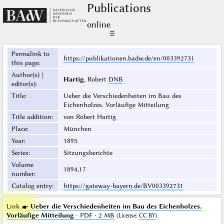
Publications
online
☰
Permalink to
https://publikationen.badw.de/en/003392731
this page
:
Author(s) |
Hartig
, Robert
DNB
editor(s)
:
Title
:
Ueber die Verschiedenheiten im Bau des
Eichenholzes. Vorläufige Mitteilung
Title addition
:
von Robert Hartig
Place
:
München
Year
:
1895
Series
:
Sitzungsberichte
Volume
1894,17
number
:
Catalog entry
:
https://gateway-bayern.de/BV003392731
Link ☛
Ueber die Verschiedenheiten im Bau des Eichenholzes.
Vorläufige Mitteilung
· PDF · 2 MB
(
License
:
CC BY
)