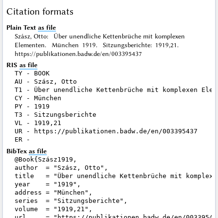
Citation formats
Plain Text
as file
Szász, Otto: Über unendliche Kettenbrüche mit komplexen
Elementen. München 1919. Sitzungsberichte: 1919,21.
https://publikationen.badw.de/en/003395437
RIS
as file
TY - BOOK

AU - Szász, Otto

T1 - Über unendliche Kettenbrüche mit komplexen Eleme
CY - München

PY - 1919

T3 - Sitzungsberichte

VL - 1919,21

UR - https://publikationen.badw.de/en/003395437

BibTex
as file
@Book{Szász1919,

author  = "Szász, Otto",

title   = "Über unendliche Kettenbrüche mit komplexen
year    = "1919",

address = "München",

series  = "Sitzungsberichte",

volume  = "1919,21",

url     = "https://publikationen.badw.de/en/003395437