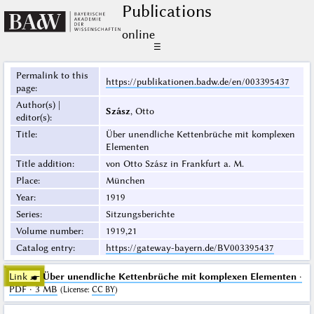
Publications
online
☰
Permalink to this
https://publikationen.badw.de/en/003395437
page
:
Author(s) |
Szász
, Otto
editor(s)
:
Title
:
Über unendliche Kettenbrüche mit komplexen
Elementen
Title addition
:
von Otto Szász in Frankfurt a. M.
Place
:
München
Year
:
1919
Series
:
Sitzungsberichte
Volume number
:
1919,21
Catalog entry
:
https://gateway-bayern.de/BV003395437
Link ☛
Über unendliche Kettenbrüche mit komplexen Elementen
·
PDF · 3 MB
(
License
:
CC BY
)