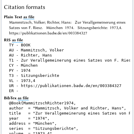
Citation formats
Plain Text
as file
Mammitzsch, Volker; Richter, Hans: Zur Verallgemeinerung eines
Satzes von F. Riesz. München 1974. Sitzungsberichte: 1973,4.
https://publikationen.badw.de/en/003384327
RIS
as file
TY - BOOK

AU - Mammitzsch, Volker

AU - Richter, Hans

T1 - Zur Verallgemeinerung eines Satzes von F. Riesz

CY - München

PY - 1974

T3 - Sitzungsberichte

VL - 1973,4

UR - https://publikationen.badw.de/en/003384327

BibTex
as file
@Book{MammitzschRichter1974,

author  = "Mammitzsch, Volker and Richter, Hans",

title   = "Zur Verallgemeinerung eines Satzes von F. 
year    = "1974",

address = "München",

series  = "Sitzungsberichte",

volume  = "1973,4",
