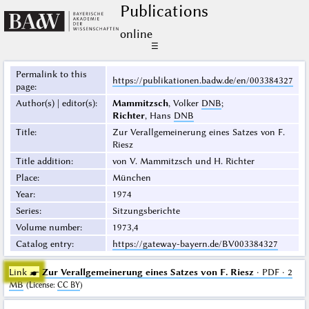
Publications
online
☰
Permalink to this
https://publikationen.badw.de/en/003384327
page
:
Author(s) | editor(s)
:
Mammitzsch
, Volker
DNB
;
Richter
, Hans
DNB
Title
:
Zur Verallgemeinerung eines Satzes von F.
Riesz
Title addition
:
von V. Mammitzsch und H. Richter
Place
:
München
Year
:
1974
Series
:
Sitzungsberichte
Volume number
:
1973,4
Catalog entry
:
https://gateway-bayern.de/BV003384327
Link ☛
Zur Verallgemeinerung eines Satzes von F. Riesz
· PDF · 2
MB
(
License
:
CC BY
)