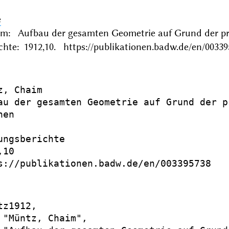
e
m: Aufbau der gesamten Geometrie auf Grund der p
chte: 1912,10. https://publikationen.badw.de/en/00339
, Chaim

au der gesamten Geometrie auf Grund der p
en

ungsberichte

10

s://publikationen.badw.de/en/003395738

z1912,

 "Müntz, Chaim",
