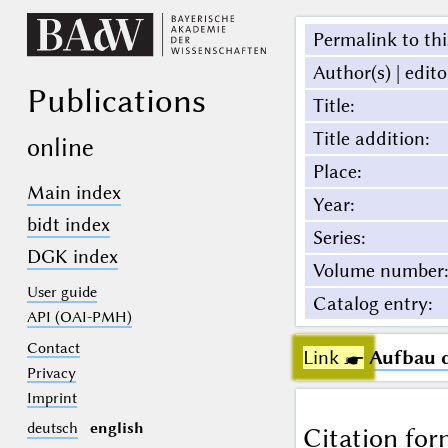
Permalink to thi
Author(s) | edito
Publications
Title
:
Title addition
:
online
Place
:
Main index
Year
:
bidt index
Series
:
DGK index
Volume number
:
User guide
Catalog entry
:
API (OAI-PMH)
Contact
Link ☛
Aufbau d
Privacy
Imprint
deutsch
english
Citation for