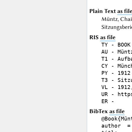
Plain Text
as fil
Müntz, Chai
Sitzungsberi
RIS
as file
TY - BOOK

AU - Müntz
T1 - Aufb
CY - Münch
PY - 1912

T3 - Sitz
VL - 1912,
UR - http
BibTex
as file
@Book{Münt
author  =