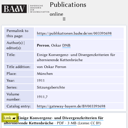
Publications
online
☰
Permalink to
https://publikationen.badw.de/en/003395698
this page
:
Author(s) |
Perron
, Oskar
DNB
editor(s)
:
Title
:
Einige Konvergenz- und Divergenzkriterien für
alternierende Kettenbrüche
Title addition
:
von Oskar Perron
Place
:
München
Year
:
1911
Series
:
Sitzungsberichte
Volume
1911,7
number
:
Catalog entry
:
https://gateway-bayern.de/BV003395698
Link ☛
Einige Konvergenz- und Divergenzkriterien für
alternierende Kettenbrüche
· PDF · 3 MB
(
License
:
CC BY
)