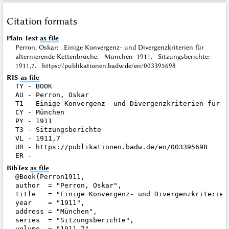
Citation formats
Plain Text
as file
Perron, Oskar: Einige Konvergenz- und Divergenzkriterien für
alternierende Kettenbrüche. München 1911. Sitzungsberichte:
1911,7. https://publikationen.badw.de/en/003395698
RIS
as file
TY - BOOK

AU - Perron, Oskar

T1 - Einige Konvergenz- und Divergenzkriterien für a
CY - München

PY - 1911

T3 - Sitzungsberichte

VL - 1911,7

UR - https://publikationen.badw.de/en/003395698

BibTex
as file
@Book{Perron1911,

author  = "Perron, Oskar",

title   = "Einige Konvergenz- und Divergenzkriterien
year    = "1911",

address = "München",

series  = "Sitzungsberichte",

volume  = "1911,7",
