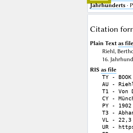
Jahrhunderts
· 
Citation for
Plain Text
as fil
Riehl, Berth
16. Jahrhun
RIS
as file
TY - BOOK

AU - Rieh
T1 - Von 
CY - Münch
PY - 1902

T3 - Abhan
VL - 22,3

UR - http