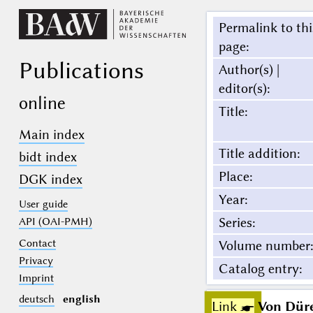
Permalink to thi
page
:
Publications
Author(s) |
editor(s)
:
online
Title
:
Main index
Title addition
:
bidt index
Place
:
DGK index
Year
:
User guide
Series
:
API (OAI-PMH)
Contact
Volume number
:
Privacy
Catalog entry
:
Imprint
deutsch
english
Link ☛
Von Düre