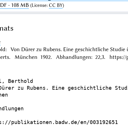
PDF · 108 MB
(
License
:
CC BY
)
mats
e
old: Von Dürer zu Rubens. Eine geschichtliche Studie
derts. München 1902. Abhandlungen: 22,3. https://p
l, Berthold

Dürer zu Rubens. Eine geschichtliche Stud
en

dlungen

s://publikationen.badw.de/en/003192651
