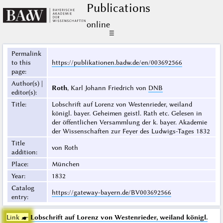
Publications
online
☰
Permalink
to this
https://publikationen.badw.de/en/003692566
page
:
Author(s) |
Roth
, Karl Johann Friedrich von
DNB
editor(s)
:
Title
:
Lobschrift auf Lorenz von Westenrieder, weiland
königl. bayer. Geheimen geistl. Rath etc. Gelesen in
der öffentlichen Versammlung der k. bayer. Akademie
der Wissenschaften zur Feyer des Ludwigs-Tages 1832
Title
von Roth
addition
:
Place
:
München
Year
:
1832
Catalog
https://gateway-bayern.de/BV003692566
entry
:
Link ☛
Lobschrift auf Lorenz von Westenrieder, weiland königl.