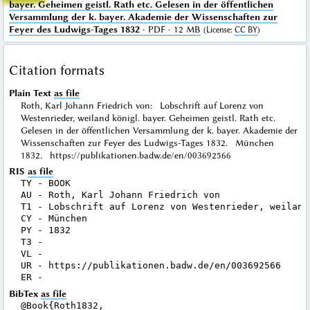
bayer. Geheimen geistl. Rath etc. Gelesen in der öffentlichen
Versammlung der k. bayer. Akademie der Wissenschaften zur
Feyer des Ludwigs-Tages 1832
· PDF · 12 MB
(
License
:
CC BY
)
Citation formats
Plain Text
as file
Roth, Karl Johann Friedrich von: Lobschrift auf Lorenz von
Westenrieder, weiland königl. bayer. Geheimen geistl. Rath etc.
Gelesen in der öffentlichen Versammlung der k. bayer. Akademie der
Wissenschaften zur Feyer des Ludwigs-Tages 1832. München
1832. https://publikationen.badw.de/en/003692566
RIS
as file
TY - BOOK

AU - Roth, Karl Johann Friedrich von

T1 - Lobschrift auf Lorenz von Westenrieder, weiland
CY - München

PY - 1832

T3 - 

VL - 

UR - https://publikationen.badw.de/en/003692566

BibTex
as file
@Book{Roth1832,
