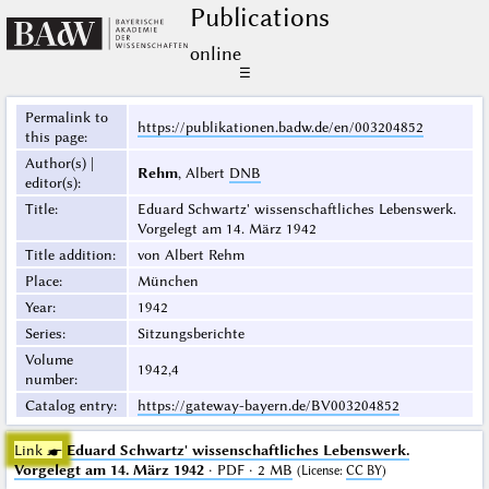
Publications
online
☰
Permalink to
https://publikationen.badw.de/en/003204852
this page
:
Author(s) |
Rehm
, Albert
DNB
editor(s)
:
Title
:
Eduard Schwartz' wissenschaftliches Lebenswerk.
Vorgelegt am 14. März 1942
Title addition
:
von Albert Rehm
Place
:
München
Year
:
1942
Series
:
Sitzungsberichte
Volume
1942,4
number
:
Catalog entry
:
https://gateway-bayern.de/BV003204852
Link ☛
Eduard Schwartz' wissenschaftliches Lebenswerk.
Vorgelegt am 14. März 1942
· PDF · 2 MB
(
License
:
CC BY
)