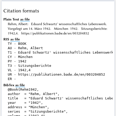
Citation formats
Plain Text
as file
Rehm, Albert: Eduard Schwartz' wissenschaftliches Lebenswerk.
Vorgelegt am 14. März 1942. München 1942. Sitzungsberichte:
1942,4. https://publikationen.badw.de/en/003204852
RIS
as file
TY - BOOK

AU - Rehm, Albert

T1 - Eduard Schwartz' wissenschaftliches Lebenswerk.
CY - München

PY - 1942

T3 - Sitzungsberichte

VL - 1942,4

UR - https://publikationen.badw.de/en/003204852

BibTex
as file
@Book{Rehm1942,

author  = "Rehm, Albert",

title   = "Eduard Schwartz' wissenschaftliches Leben
year    = "1942",

address = "München",

series  = "Sitzungsberichte",

volume  = "1942,4",
