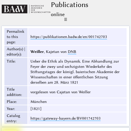
Publications
online
☰
Permalink
to this
https://publikationen.badw.de/en/001742703
page
:
Author(s) |
Weiller
, Kajetan von
DNB
editor(s)
:
Title
:
Ueber die Ethik als Dynamik. Eine Abhandlung zur
Feyer der zwey und sechzigsten Wiederkehr des
Stiftungstages der königl. baierischen Akademie der
Wissenschaften in einer öffentlichen Sitzung
derselben am 28. März 1821
Title
vorgelesen von Cajetan von Weiller
addition
:
Place
:
München
Year
:
[1821]
Catalog
https://gateway-bayern.de/BV001742703
entry
: