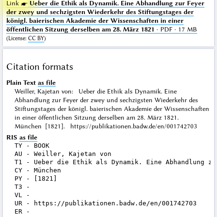
Link ☛
Ueber die Ethik als Dynamik. Eine Abhandlung zur Feyer
der zwey und sechzigsten Wiederkehr des Stiftungstages der
königl. baierischen Akademie der Wissenschaften in einer
öffentlichen Sitzung derselben am 28. März 1821
· PDF · 17 MB
(
License
:
CC BY
)
Citation formats
Plain Text
as file
Weiller, Kajetan von: Ueber die Ethik als Dynamik. Eine
Abhandlung zur Feyer der zwey und sechzigsten Wiederkehr des
Stiftungstages der königl. baierischen Akademie der Wissenschaften
in einer öffentlichen Sitzung derselben am 28. März 1821.
München [1821]. https://publikationen.badw.de/en/001742703
RIS
as file
TY - BOOK

AU - Weiller, Kajetan von

T1 - Ueber die Ethik als Dynamik. Eine Abhandlung zu
CY - München

PY - [1821]

T3 - 

VL - 

UR - https://publikationen.badw.de/en/001742703
