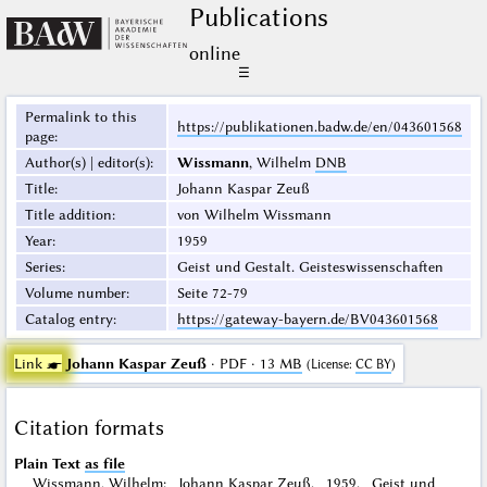
Publications
online
☰
Permalink to this
https://publikationen.badw.de/en/043601568
page
:
Author(s) | editor(s)
:
Wissmann
, Wilhelm
DNB
Title
:
Johann Kaspar Zeuß
Title addition
:
von Wilhelm Wissmann
Year
:
1959
Series
:
Geist und Gestalt. Geisteswissenschaften
Volume number
:
Seite 72-79
Catalog entry
:
https://gateway-bayern.de/BV043601568
Link ☛
Johann Kaspar Zeuß
· PDF · 13 MB
(
License
:
CC BY
)
Citation formats
Plain Text
as file
Wissmann, Wilhelm: Johann Kaspar Zeuß. 1959. Geist und