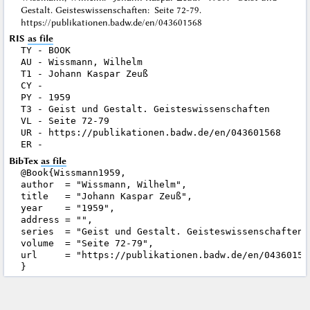
Gestalt. Geisteswissenschaften: Seite 72-79.
https://publikationen.badw.de/en/043601568
RIS
as file
TY - BOOK

AU - Wissmann, Wilhelm

T1 - Johann Kaspar Zeuß

CY - 

PY - 1959

T3 - Geist und Gestalt. Geisteswissenschaften

VL - Seite 72-79

UR - https://publikationen.badw.de/en/043601568

BibTex
as file
@Book{Wissmann1959,

author  = "Wissmann, Wilhelm",

title   = "Johann Kaspar Zeuß",

year    = "1959",

address = "",

series  = "Geist und Gestalt. Geisteswissenschaften",
volume  = "Seite 72-79",

url     = "https://publikationen.badw.de/en/043601568