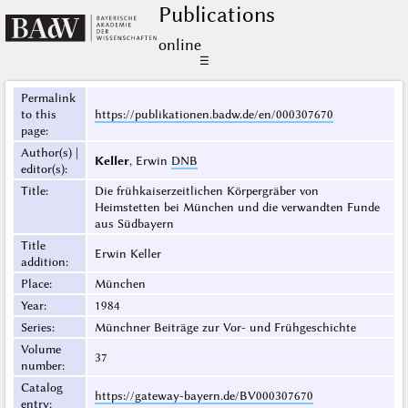
Publications
online
☰
Permalink
to this
https://publikationen.badw.de/en/000307670
page
:
Author(s) |
Keller
, Erwin
DNB
editor(s)
:
Title
:
Die frühkaiserzeitlichen Körpergräber von
Heimstetten bei München und die verwandten Funde
aus Südbayern
Title
Erwin Keller
addition
:
Place
:
München
Year
:
1984
Series
:
Münchner Beiträge zur Vor- und Frühgeschichte
Volume
37
number
:
Catalog
https://gateway-bayern.de/BV000307670
entry
: