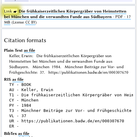
Link ☛
Die frühkaiserzeitlichen Körpergräber von Heimstetten
bei München und die verwandten Funde aus Südbayern
· PDF · 17
MB
(
License
:
CC BY
)
Citation formats
Plain Text
as file
Keller, Erwin: Die frühkaiserzeitlichen Körpergräber von
Heimstetten bei München und die verwandten Funde aus
Südbayern. München 1984. Münchner Beiträge zur Vor- und
Frühgeschichte: 37. https://publikationen.badw.de/en/000307670
RIS
as file
TY - BOOK

AU - Keller, Erwin

T1 - Die frühkaiserzeitlichen Körpergräber von Heims
CY - München

PY - 1984

T3 - Münchner Beiträge zur Vor- und Frühgeschichte

VL - 37

UR - https://publikationen.badw.de/en/000307670

BibTex
as file