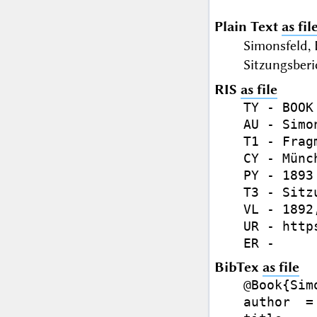
Plain Text
as fil
Simonsfeld,
Sitzungsberi
RIS
as file
TY - BOOK

AU - Simo
T1 - Frag
CY - Münch
PY - 1893

T3 - Sitz
VL - 1892,
UR - http
BibTex
as file
@Book{Sim
author  =