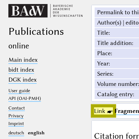
Permalink to thi
Author(s) | edito
Publications
Title
:
Title addition
:
online
Place
:
Main index
Year
:
bidt index
Series
:
DGK index
Volume number
:
User guide
Catalog entry
:
API (OAI-PMH)
Contact
Link ☛
Fragment
Privacy
Imprint
deutsch
english
Citation for