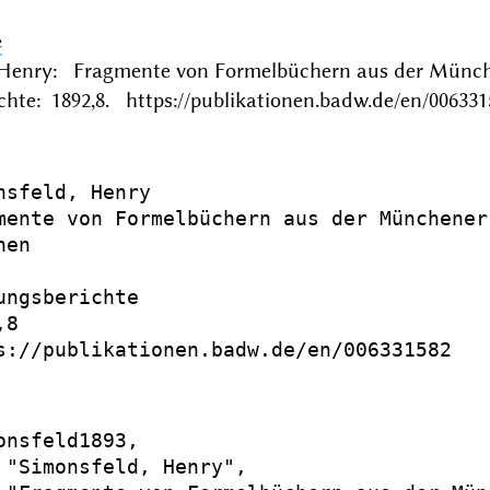
e
 Henry: Fragmente von Formelbüchern aus der Münc
chte: 1892,8. https://publikationen.badw.de/en/006331
nsfeld, Henry

mente von Formelbüchern aus der Münchener
en

ungsberichte

8

s://publikationen.badw.de/en/006331582

onsfeld1893,

 "Simonsfeld, Henry",
