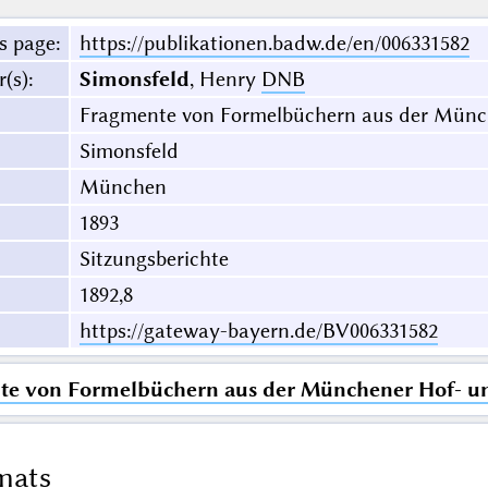
s page
:
https://publikationen.badw.de/en/006331582
r(s)
:
Simonsfeld
, Henry
DNB
Fragmente von Formelbüchern aus der Münch
Simonsfeld
München
1893
Sitzungsberichte
1892,8
https://gateway-bayern.de/BV006331582
e von Formelbüchern aus der Münchener Hof- un
mats