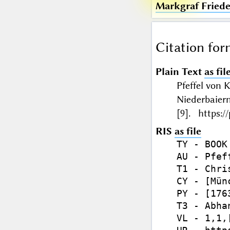
Markgraf Friede
Citation for
Plain Text
as fil
Pfeffel von 
Niederbaier
[9]. https:/
RIS
as file
TY - BOOK

AU - Pfef
T1 - Chri
CY - [Münc
PY - [1763
T3 - Abhan
VL - 1,1,[