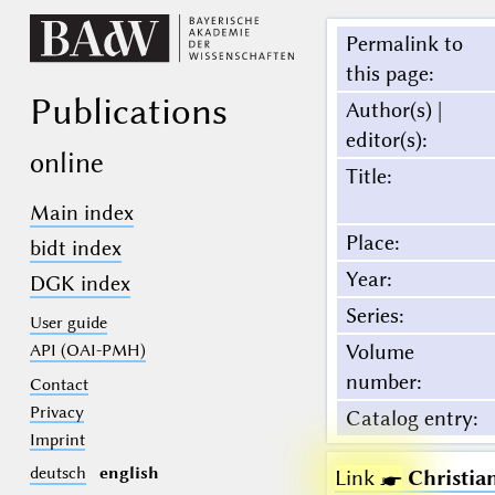
Permalink to
this page
:
Publications
Author(s) |
editor(s)
:
online
Title
:
Main index
Place
:
bidt index
Year
:
DGK index
Series
:
User guide
Volume
API (OAI-PMH)
number
:
Contact
Privacy
Catalog entry
:
Imprint
deutsch
english
Link ☛
Christia