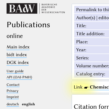
Permalink to thi
Author(s) | edito
Publications
Title
:
Title addition
:
online
Place
:
Main index
Year
:
bidt index
Series
:
DGK index
Volume number
:
User guide
Catalog entry
:
API (OAI-PMH)
Contact
Link ☛
Chemisch
Privacy
Imprint
deutsch
english
Citation for