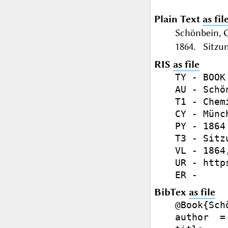
Plain Text
as fil
Schönbein, 
1864. Sitzun
RIS
as file
TY - BOOK

AU - Schö
T1 - Chem
CY - Münch
PY - 1864

T3 - Sitz
VL - 1864,
UR - http
BibTex
as file
@Book{Sch
author  =