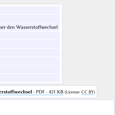
ber den Wasserstoffwechsel
rstoffwechsel
· PDF · 421 KB
(
License
:
CC BY
)