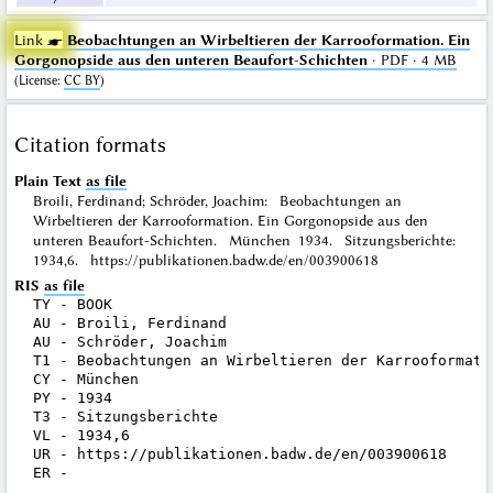
Link ☛
Beobachtungen an Wirbeltieren der Karrooformation. Ein
Gorgonopside aus den unteren Beaufort-Schichten
· PDF · 4 MB
(
License
:
CC BY
)
Citation formats
Plain Text
as file
Broili, Ferdinand; Schröder, Joachim: Beobachtungen an
Wirbeltieren der Karrooformation. Ein Gorgonopside aus den
unteren Beaufort-Schichten. München 1934. Sitzungsberichte:
1934,6. https://publikationen.badw.de/en/003900618
RIS
as file
TY - BOOK

AU - Broili, Ferdinand

AU - Schröder, Joachim

T1 - Beobachtungen an Wirbeltieren der Karrooformati
CY - München

PY - 1934

T3 - Sitzungsberichte

VL - 1934,6

UR - https://publikationen.badw.de/en/003900618
