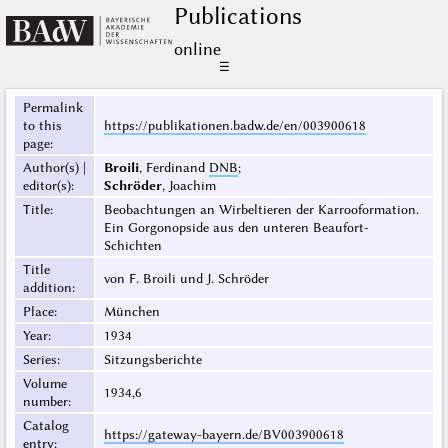
Publications
online
☰
Permalink
to this
https://publikationen.badw.de/en/003900618
page
:
Author(s) |
Broili
, Ferdinand
DNB
;
editor(s)
:
Schröder
, Joachim
Title
:
Beobachtungen an Wirbeltieren der Karrooformation.
Ein Gorgonopside aus den unteren Beaufort-
Schichten
Title
von F. Broili und J. Schröder
addition
:
Place
:
München
Year
:
1934
Series
:
Sitzungsberichte
Volume
1934,6
number
:
Catalog
https://gateway-bayern.de/BV003900618
entry
: